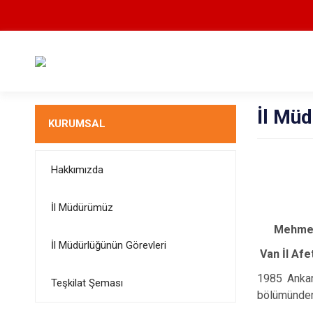
İl Mü
KURUMSAL
Hakkımızda
İl Müdürümüz
Mehmet
İl Müdürlüğünün Görevleri
Van İl Afe
1985 Ankar
Teşkilat Şeması
bölümünden 