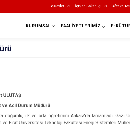
e-Devlet
İçişleri Bakanlığı
Afet ve Aci
KURUMSAL
FAALİYETLERİMİZ
E-KÜTÜ
AFAD İl Müdürlükleri
dürü
 ULUTAŞ
t ve Acil Durum Müdürü
a doğumlu, ilk ve orta öğretimini Ankara'da tamamladı. Gazi Ü
ve Fırat Üniversitesi Teknoloji Fakültesi Enerji Sistemleri Müh