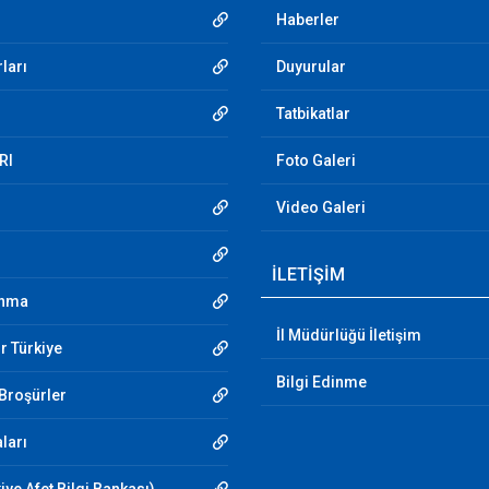
Haberler
ları
Duyurular
Tatbikatlar
RI
Foto Galeri
Video Galeri
İLETİŞİM
unma
İl Müdürlüğü İletişim
r Türkiye
Bilgi Edinme
 Broşürler
aları