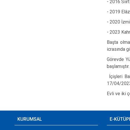
- 2016 Sii
- 2019 Elâ
- 2020 İzm
-
2023 Kahr
Başta olma
icrasında gö
Görevde Yü
başlamıştır.
İçişleri B
17/04/2023 
Evli ve iki 
KURUMSAL
E-KÜTÜP