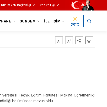
l Durum Yön. Başkanlığı
Van Valiliği
PHANE
GÜNDEM
İLETİŞİM
29
°C
niversitesi Teknik Eğitim Fakültesi Makina Öğretmenliği
endisliği bölümünden mezun oldu.