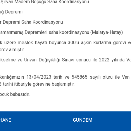
rt Şirvan Madem Göçüğü Saha Koordinasyonu
zığ Depremi
ir Depremi Saha Koordinasyonu
amanmaraş Depremleri saha koordinasyonu (Malatya-Hatay)
k üzere meslek hayatı boyunca 300'ü aşkın kurtarma görevi ve 
rev almıştır.
kselme ve Unvan Değişikliği Sınavı sonucu ile 2022 yılında V
akanlığımızın 13/04/2023 tarih ve 545865 sayılı oluru ile Van
tarihi itibariyle görevine başlamıştır.
çocuk babasıdır.
HANE
GÜNDEM