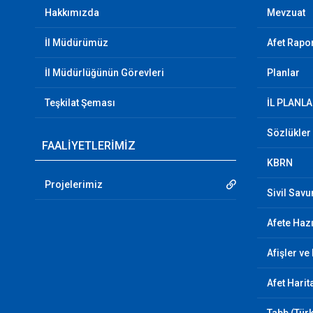
Hakkımızda
Mevzuat
İl Müdürümüz
Afet Rapor
İl Müdürlüğünün Görevleri
Planlar
Teşkilat Şeması
İL PLANLA
Sözlükler
FAALİYETLERİMİZ
KBRN
Projelerimiz
Sivil Sav
Afete Hazı
Afişler ve
Afet Harit