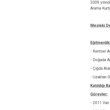
2009 yılınd
Arama Kurta
Mesleki D
Eğitmenlikl
- Kentsel A
- Doğada Ar
- Çığda Ara
- Uzaktan G
Katıldığı B
Görevler:
- 2011 Van