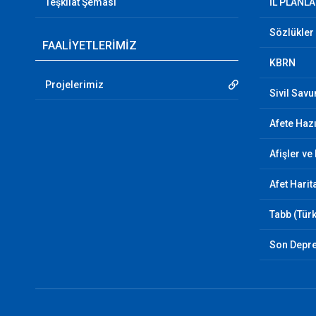
Teşkilat Şeması
İL PLANLA
Sözlükler
FAALİYETLERİMİZ
KBRN
Projelerimiz
Sivil Sav
Afete Hazı
Afişler ve
Afet Harit
Tabb (Türk
Son Depr