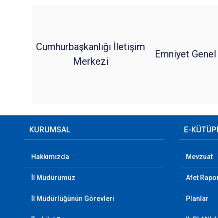
Cumhurbaşkanlığı İletişim
Emniyet Genel
Merkezi
KURUMSAL
E-KÜTÜP
Hakkımızda
Mevzuat
İl Müdürümüz
Afet Rapor
İl Müdürlüğünün Görevleri
Planlar