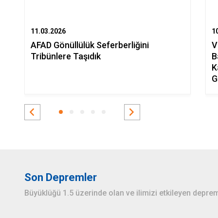
11.03.2026
1
AFAD Gönüllülük Seferberliğini
V
Tribünlere Taşıdık
B
K
G
Son Depremler
Büyüklüğü 1.5 üzerinde olan ve ilimizi etkileyen deprem