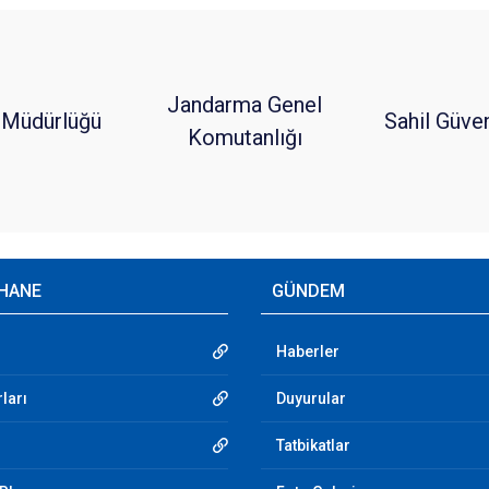
Jandarma Genel
 Müdürlüğü
Sahil Güve
Komutanlığı
HANE
GÜNDEM
Haberler
ları
Duyurular
Tatbikatlar