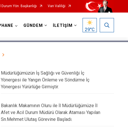
l Durum Yön. Başkanlığı
Van Valiliği
1
/
5
PHANE
GÜNDEM
İLETİŞİM
29
°C
Müdürlüğümüzün İş Sağlığı ve Güvenliği İç
Yönergesi ile Yangın Önleme ve Söndürme İç
Yönergesi Yürürlüğe Girmiştir.
Bakanlık Makamının Oluru ile İl Müdürlüğümüze İl
Afet ve Acil Durum Müdürü Olarak Ataması Yapılan
Sn.Mehmet Ulutaş Görevine Başladı.