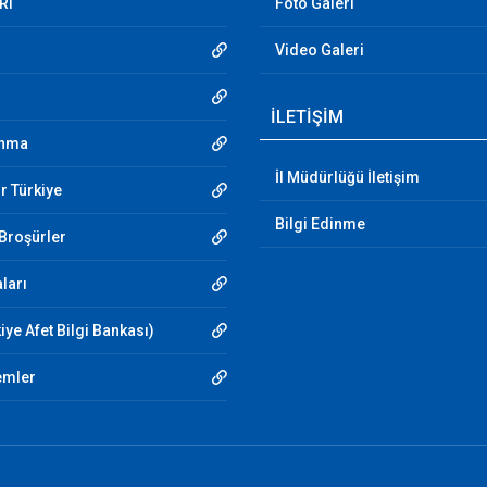
RI
Foto Galeri
Video Galeri
İLETİŞİM
unma
İl Müdürlüğü İletişim
r Türkiye
Bilgi Edinme
 Broşürler
aları
iye Afet Bilgi Bankası)
emler