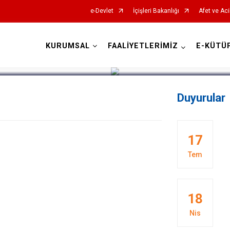
e-Devlet
İçişleri Bakanlığı
Afet ve Aci
KURUMSAL
FAALİYETLERİMİZ
E-KÜTÜ
AFAD İl Müdürlükleri
Duyurular
17
Tem
18
Nis