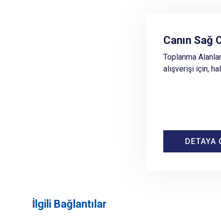
Toplanma Al
Canın Sağ O
Afet ve acil dur
Toplanma Alanları
kadar geçecek sü
alışverişi için, h
bilgi alışverişin
toplanabileceği g
DETAYA 
DETAYA 
İlgili Bağlantılar