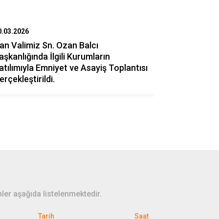
0.03.2026
10.03.2026
an Valimiz Sn. Ozan Balcı
Van Bil Ko
aşkanlığında İlgili Kurumların
Öğrencileri
atılımıyla Emniyet ve Asayiş Toplantısı
Verilmiştir.
erçekleştirildi.
ler aşağıda listelenmektedir.